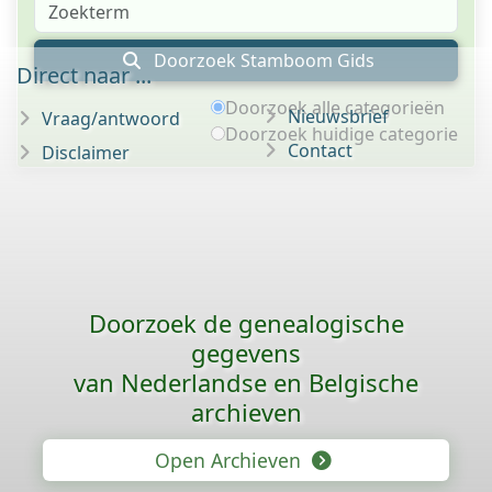
Doorzoek Stamboom Gids
Direct naar ...
Doorzoek alle categorieën
Nieuwsbrief
Vraag/antwoord
Doorzoek huidige categorie
Contact
Disclaimer
Doorzoek de genealogische
gegevens
van Nederlandse en Belgische
archieven
Open Archieven