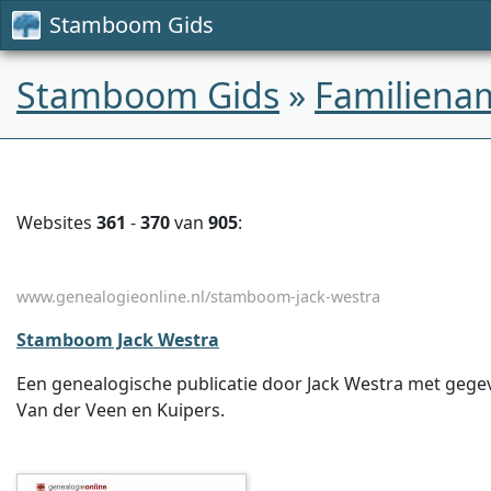
Stamboom Gids
Stamboom Gids
»
Familiena
Websites
361
-
370
van
905
:
www.genealogieonline.nl/stamboom-jack-westra
Stamboom Jack Westra
Een genealogische publicatie door Jack Westra met gege
Van der Veen en Kuipers.