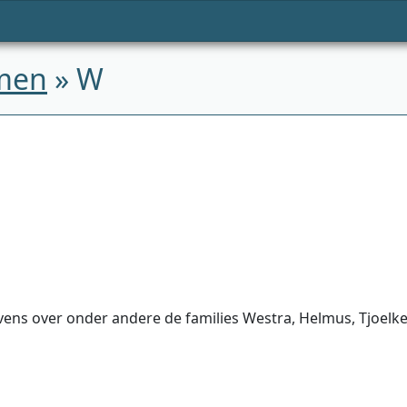
men
» W
vens over onder andere de families Westra, Helmus, Tjoelk