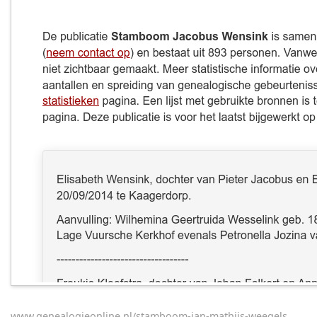
www.genealogieonline.nl/stamboom-jan-mathijs-weegels